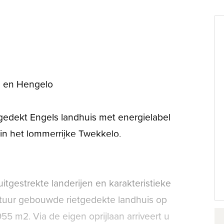
g
e en Hengelo
gedekt Engels landhuis met energielabel
in het lommerrijke Twekkelo.
itgestrekte landerijen en karakteristieke
ectuur gebouwde rietgedekte landhuis op
55 m2. Via de eigen oprijlaan arriveert u