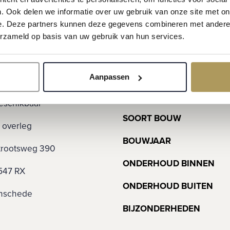
aakt deze suite tevens uitstekend
. Ook delen we informatie over uw gebruik van onze site met on
e. Deze partners kunnen deze gegevens combineren met andere i
erzameld op basis van uw gebruik van hun services.
Bouw
r een fraaie schouw met open haard,
nden. De eiken visgraatvloer en de directe
Aanpassen
 2.250.000 k.k.
SOORT WOONHUIS
 voor een natuurlijke overgang tussen
eschikbaar
SOORT BOUW
vijfhoekige
n overleg
BOUWJAAR
r tuin en landerijen. Het vormt een
trootsweg 390
iners en familiebijeenkomsten in dit
ONDERHOUD BINNEN
547 RX
 is uitgevoerd met eiken fronten, een
ONDERHOUD BUITEN
an een Engels Falcon fornuis met
nschede
BIJZONDERHEDEN
teluchtovens. Daarnaast beschikt de
bouwapparatuur, waaronder een