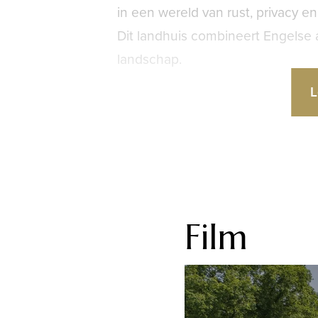
in een wereld van rust, privacy en
Dit landhuis combineert Engelse 
landschap.
L
Buitenleven op landgoedniveau
Het perceel is zorgvuldig ingerich
weilanden, bos en een natuurlijke
Wilgenkampbeek een idyllische, 
en versterkt het gevoel van een 
bevinden zich meerdere bijgebou
Film
afzonderlijke weilanden. Samen ge
privélandgoed.
De huidige eigenaren hebben het 
onderhouden. In het bosgedeelte 