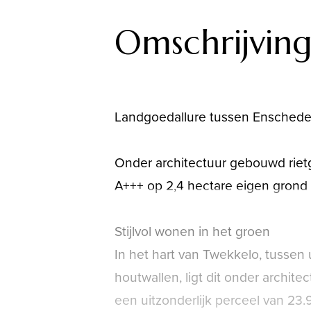
Omschrijvin
Landgoedallure tussen Ensched
Onder architectuur gebouwd riet
A+++ op 2,4 hectare eigen grond 
Stijlvol wonen in het groen
In het hart van Twekkelo, tussen u
houtwallen, ligt dit onder archit
een uitzonderlijk perceel van 23.9