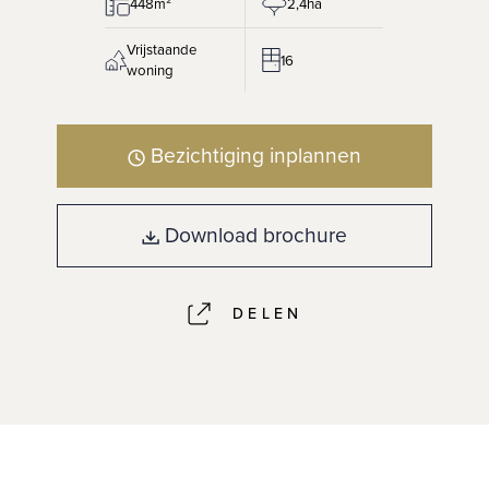
448m²
2,4ha
Vrijstaande
16
woning
Bezichtiging inplannen
Download brochure
DELEN