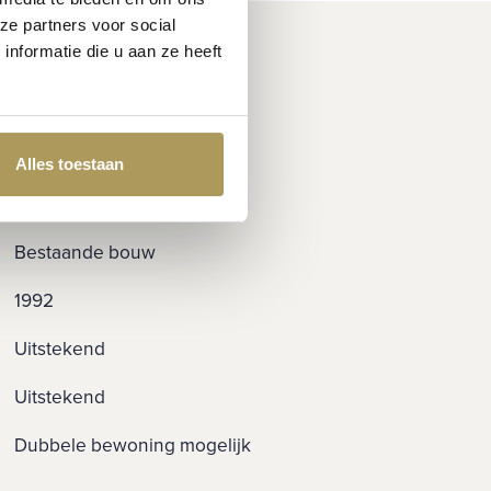
ze partners voor social
nformatie die u aan ze heeft
Alles toestaan
Landhuis, Vrijstaande
woning
Bestaande bouw
1992
Uitstekend
Uitstekend
Dubbele bewoning mogelijk