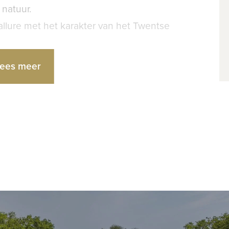
 natuur.
allure met het karakter van het Twentse
ees meer
t en bestaat uit gazons, terrassen,
 vijver. Aan de achterzijde vormt de
kronkelende begrenzing van het terrein
eigen domein. Verspreid over het perceel
wen en een schaapskooi bij de
ven zij het geheel de uitstraling van een
terrein met groot respect voor de natuur
laten zich regelmatig fazanten en reeën