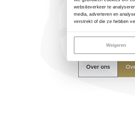
Exclusief en bijzon
websiteverkeer te analyseren
media, adverteren en analys
landhuizen en kaste
verstrekt of die ze hebben v
van luxe vastgoed. W
Estate en daar zijn 
Weigeren
Over ons
Ove