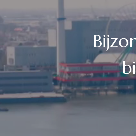
Bijzo
b