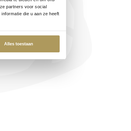
ot monumenten,
ze partners voor social
nformatie die u aan ze heeft
open en aankopen
International Real
Alles toestaan