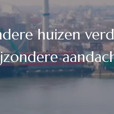
ndere huizen ver
ijzondere aandach