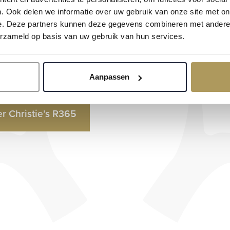
der. Van landgoederen, villa’s en penthouses t
. Ook delen we informatie over uw gebruik van onze site met on
e. Deze partners kunnen deze gegevens combineren met andere i
len. Sinds 1929 zijn wij succesvol in het verk
erzameld op basis van uw gebruik van hun services.
ij zijn exclusieve partner van R365 | Christie’s 
we trots op.
Aanpassen
r Christie’s R365