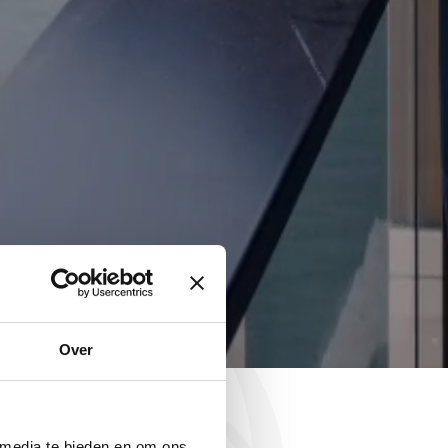
Over
 media te bieden en om ons