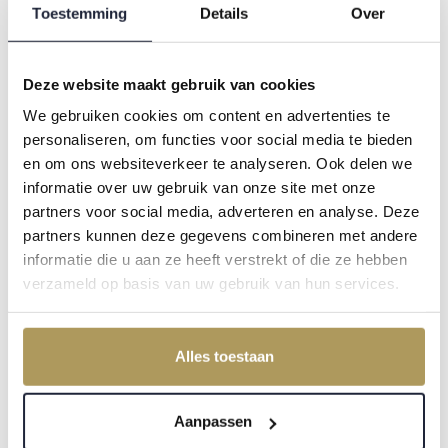
Toestemming
Details
Over
Monumenten, duurzaamheid en het
energielabel
12-2-2026
Deze website maakt gebruik van cookies
Monumentaal vastgoed onttrekt zich aan trends. Het
We gebruiken cookies om content en advertenties te
personaliseren, om functies voor social media te bieden
staat voor continuïteit, kwaliteit en tijdloosheid. Juist
en om ons websiteverkeer te analyseren. Ook delen we
daarom verdient het aandacht wanneer regelgeving
informatie over uw gebruik van onze site met onze
en duurzaamheid nieuwe accenten krijgen.
partners voor social media, adverteren en analyse. Deze
partners kunnen deze gegevens combineren met andere
informatie die u aan ze heeft verstrekt of die ze hebben
verzameld op basis van uw gebruik van hun services.
Alles toestaan
Aanpassen