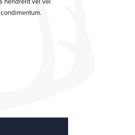
s hendrerit vel vel
es condimentum.