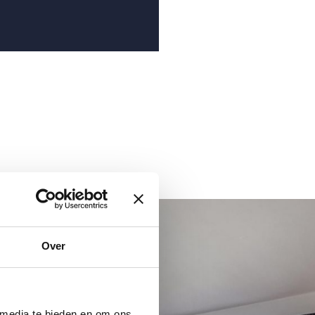
Over
 media te bieden en om ons