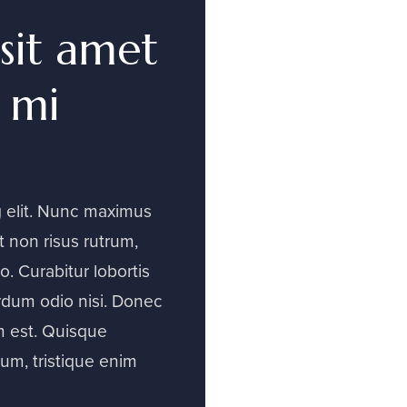
sit amet
 mi
g elit. Nunc maximus
 non risus rutrum,
to. Curabitur lobortis
erdum odio nisi. Donec
um est. Quisque
um, tristique enim