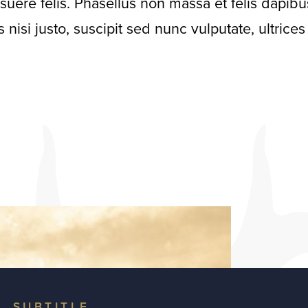
suere felis. Phasellus non massa et felis dapibu
 nisi justo, suscipit sed nunc vulputate, ultric
SUBTITLE