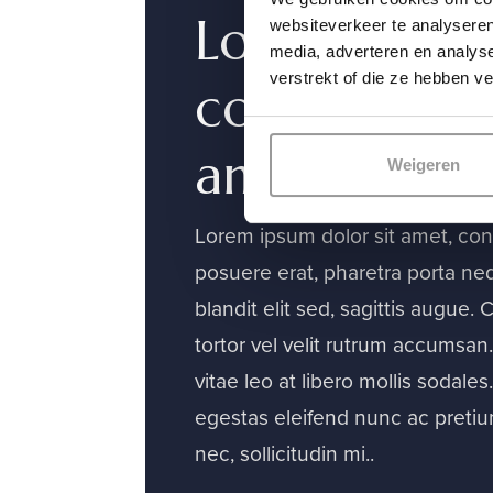
Lorem ipsum
websiteverkeer te analyseren
media, adverteren en analys
verstrekt of die ze hebben v
consectetur.
amet.
Weigeren
Lorem ipsum dolor sit amet, con
posuere erat, pharetra porta ne
blandit elit sed, sagittis augue. 
tortor vel velit rutrum accumsan
vitae leo at libero mollis sodal
egestas eleifend nunc ac pretium
nec, sollicitudin mi..