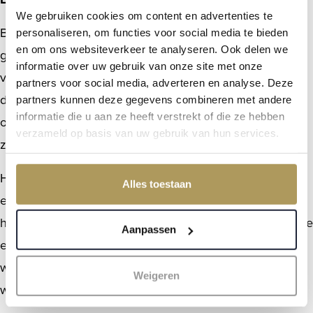
We gebruiken cookies om content en advertenties te
Bij eigen grond bent u volledig eigenaar van huis en
personaliseren, om functies voor social media te bieden
en om ons websiteverkeer te analyseren. Ook delen we
grond. Bij erfpacht koopt u alleen het huis en betaalt u
informatie over uw gebruik van onze site met onze
voor het gebruik van de grond. De aankoopprijs ligt
partners voor social media, adverteren en analyse. Deze
daardoor lager. Bovendien maakt erfpacht het mogelijk
partners kunnen deze gegevens combineren met andere
informatie die u aan ze heeft verstrekt of die ze hebben
om te wonen op plekken die anders niet beschikbaar
verzameld op basis van uw gebruik van hun services.
zouden zijn, zoals landgoederen en natuurgebieden.
Het nadeel is dat u gebonden bent aan
Alles toestaan
erfpachtvoorwaarden en dat de canon kan worden
herzien. In het volgende artikel gaan wij dieper in op hoe
Aanpassen
erfpacht specifiek werkt bij landgoederen en
woonboerderijen in onze regio. In deel drie behandelen
Weigeren
wij de financiering en aandachtspunten bij aankoop.