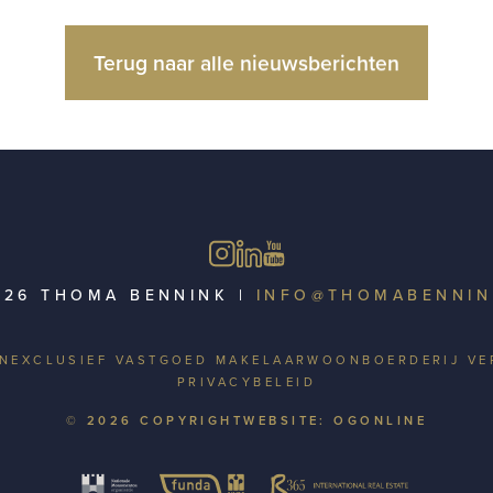
Terug naar alle nieuwsberichten
026 THOMA BENNINK
|
INFO@THOMABENNIN
EN
EXCLUSIEF VASTGOED MAKELAAR
WOONBOERDERIJ VE
PRIVACYBELEID
© 2026 COPYRIGHT
WEBSITE: OGONLINE