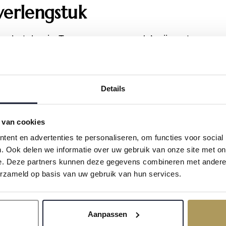
verlengstuk
er betekenis. Terrassen en veranda’s zijn ontworpen 
aterialen en verfijnde buitenkeukens. Binnen en bui
n meer verbonden met de natuur.
Details
n moderne luxe
 van cookies
ds, maar over tijdloosheid. Over huizen die niet impone
ent en advertenties te personaliseren, om functies voor social
stig. Natuurlijk. In balans.
. Ook delen we informatie over uw gebruik van onze site met on
e. Deze partners kunnen deze gegevens combineren met andere i
 International Real Estate
herkennen wij deze ontwi
erzameld op basis van uw gebruik van hun services.
kopers van bijzondere woningen waar comfort, archite
prekende elegantie. Vandaag én met oog voor morge
Aanpassen