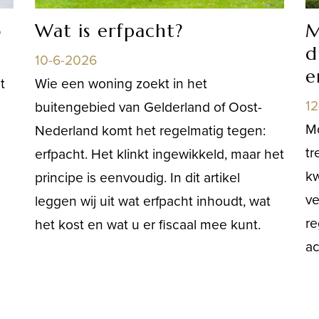
o
Wat is erfpacht?
M
d
10-6-2026
e
t
Wie een woning zoekt in het
1
buitengebied van Gelderland of Oost-
Mo
Nederland komt het regelmatig tegen:
tr
erfpacht. Het klinkt ingewikkeld, maar het
kw
principe is eenvoudig. In dit artikel
ve
leggen wij uit wat erfpacht inhoudt, wat
re
het kost en wat u er fiscaal mee kunt.
ac