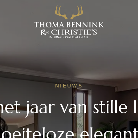
NIEUWS
et jaar van stille 
oeiteloze elegant