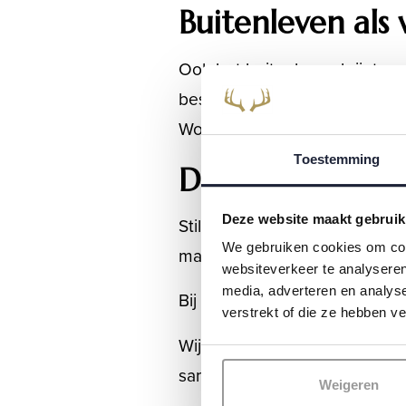
Buitenleven als 
Ook het buitenleven krijgt me
beschutte plekken, duurzame m
Wonen voelt ruimer, vrijer e
Toestemming
De essentie va
Deze website maakt gebruik
Stille luxe gaat niet over tren
We gebruiken cookies om cont
maar door hoe ze aanvoelen. Ru
websiteverkeer te analyseren
media, adverteren en analys
Bij
Thoma Bennink | Christie’s
verstrekt of die ze hebben v
Wij begeleiden eigenaren en 
samenkomen in een vanzelfs
Weigeren