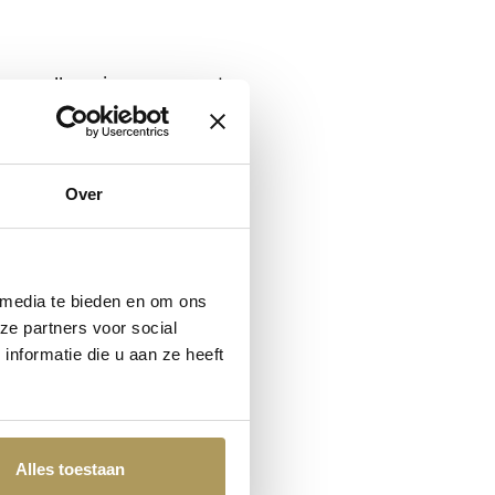
voor alle seizoenen, met
ten vloeien in elkaar over.
Over
ren door uiterlijk vertoon,
 media te bieden en om ons
ze partners voor social
nformatie die u aan ze heeft
kkeling.
ctuur en leefkwaliteit
n.
Alles toestaan